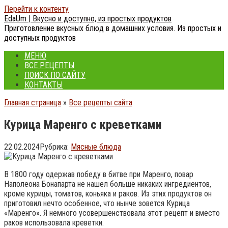
Перейти к контенту
EdaUm | Вкусно и доступно, из простых продуктов
Приготовление вкусных блюд в домашних условия. Из простых и
доступных продуктов
МЕНЮ
ВСЕ РЕЦЕПТЫ
ПОИСК ПО САЙТУ
КОНТАКТЫ
Главная страница
»
Все рецепты сайта
Курица Маренго с креветками
22.02.2024
Рубрика:
Мясные блюда
В 1800 году одержав победу в битве при Маренго, повар
Наполеона Бонапарта не нашел больше никаких ингредиентов,
кроме курицы, томатов, коньяка и раков. Из этих продуктов он
приготовил нечто особенное, что нынче зовется Курица
«Маренго». Я немного усовершенствовала этот рецепт и вместо
раков использовала креветки.