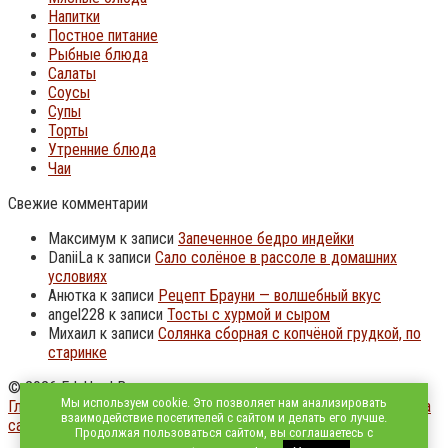
Напитки
Постное питание
Рыбные блюда
Салаты
Соусы
Супы
Торты
Утренние блюда
Чаи
Свежие комментарии
Максимум
к записи
Запеченное бедро индейки
DaniiLa
к записи
Сало солёное в рассоле в домашних
условиях
Анютка
к записи
Рецепт Брауни — волшебный вкус
angel228
к записи
Тосты с хурмой и сыром
Михаил
к записи
Солянка сборная с копчёной грудкой, по
старинке
© 2026 EdaUm | Вкусно и доступно, из простых продуктов
Мы используем cookie. Это позволяет нам анализировать
Главная страница
|
О нас - Политика конфиденциальности
|
Карта
взаимодействие посетителей с сайтом и делать его лучше.
сайта
Продолжая пользоваться сайтом, вы соглашаетесь с