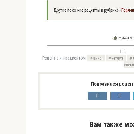
Другие похожие рецепты в рубрике «
Горяч
Нравит
0
Рецепт с ингредиентом:
вино
кетчуп
специ
Понравился рецепт
Вам также мо