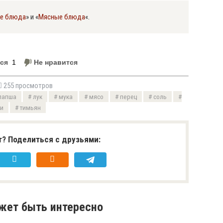
ие блюда
» и «
Мясные блюда
«.
ся
1
Не нравится
255 просмотров
лапша
лук
мука
мясо
перец
соль
и
тимьян
? Поделиться с друзьями:
жет быть интересно