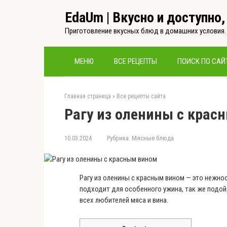
Перейти
EdaUm | Вкусно и доступно
к
контенту
Приготовление вкусных блюд в домашних условия.
МЕНЮ
ВСЕ РЕЦЕПТЫ
ПОИСК ПО САЙ
Главная страница
»
Все рецепты сайта
Рагу из оленины с крас
10.03.2024
Рубрика:
Мясные блюда
Рагу из оленины с красным вином —
это
нежно
подходит
для
особенного
ужина, так же подо
всех любителей мяса и вина.