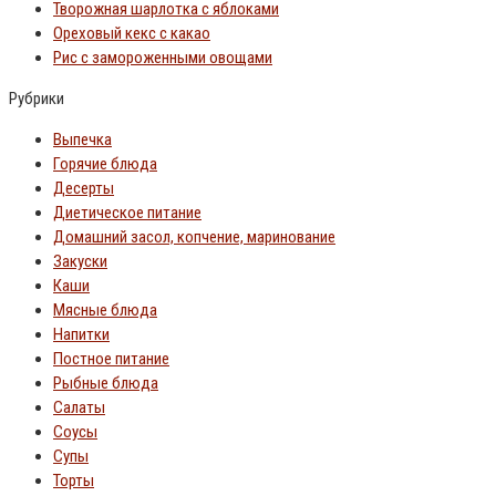
Творожная шарлотка с яблоками
Ореховый кекс с какао
Рис с замороженными овощами
Рубрики
Выпечка
Горячие блюда
Десерты
Диетическое питание
Домашний засол, копчение, маринование
Закуски
Каши
Мясные блюда
Напитки
Постное питание
Рыбные блюда
Салаты
Соусы
Супы
Торты