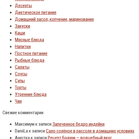
Десерты
Диетическое питание
Домашний засол, копчение, маринование
Закуски
Каши
Мясные блюда
Напитки
Постное питание
Рыбные блюда
Салаты
Соусы
Супы
Торты
Утренние блюда
Чаи
Свежие комментарии
Максимум
к записи
Запеченное бедро индейки
DaniiLa
к записи
Сало солёное в рассоле в домашних условиях
Анютка
к записи
Рецепт Брауни — волшебный вкус