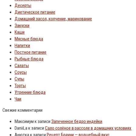
Десерты
Диетическое питание
Домашний засол, копчение, маринование
Закуски
Каши
Мясные блюда
Напитки
Постное питание
Рыбные блюда
Салаты
Соусы
Супы
Торты
Утренние блюда
Чаи
Свежие комментарии
Максимум
к записи
Запеченное бедро индейки
DaniiLa
к записи
Сало солёное в рассоле в домашних условиях
Анютка
к записи
Рецепт Брауни — волшебный вкус