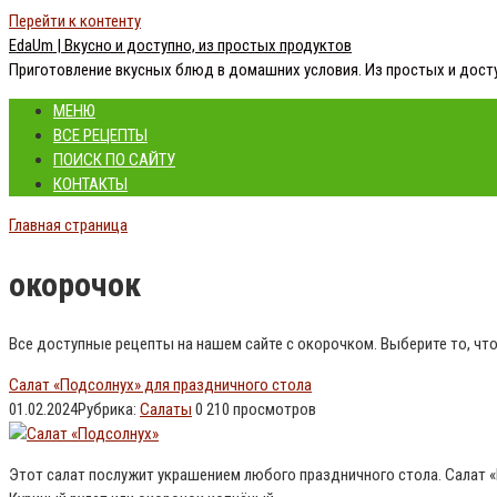
Перейти к контенту
EdaUm | Вкусно и доступно, из простых продуктов
Приготовление вкусных блюд в домашних условия. Из простых и дост
МЕНЮ
ВСЕ РЕЦЕПТЫ
ПОИСК ПО САЙТУ
КОНТАКТЫ
Главная страница
окорочок
Все доступные рецепты на нашем сайте с окорочком. Выберите то, что
Салат «Подсолнух» для праздничного стола
01.02.2024
Рубрика:
Салаты
0
210 просмотров
Этот салат послужит украшением любого праздничного стола. Салат «