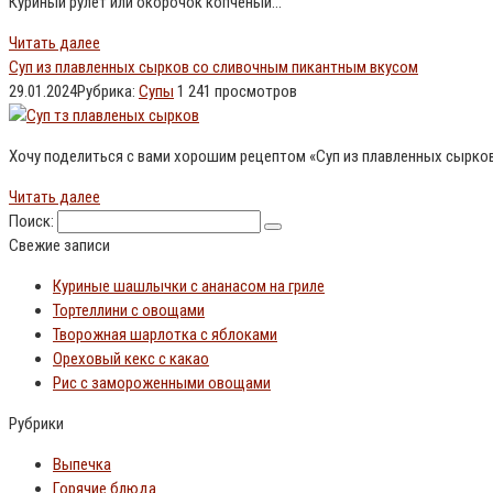
Куриный рулет или окорочок копчёный…
Читать далее
Суп из плавленных сырков со сливочным пикантным вкусом
29.01.2024
Рубрика:
Супы
1
241 просмотров
Хочу поделиться с вами хорошим рецептом «Суп из плавленных сырков»
Читать далее
Поиск:
Свежие записи
Куриные шашлычки с ананасом на гриле
Тортеллини с овощами
Творожная шарлотка с яблоками
Ореховый кекс с какао
Рис с замороженными овощами
Рубрики
Выпечка
Горячие блюда