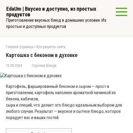
Перейти
EdaUm | Вкусно и доступно, из простых
к
продуктов
контенту
Приготовление вкусных блюд в домашних условия. Из
простых и доступных продуктов
Главная страница
»
Все рецепты сайта
Картошка с беконом в духовке
13.03.2024
Горячие блюда
Картофель, фаршированный беконом
и
сыром — прост в
приготовлении, картофель наполнен
ароматной
начинкой из
бекона, кабачков,
сыра и специй,
что
делает это блюдо
идеальным
выбором
для
любого случая. Результат —
вкусное
и
сытное
блюдо
,
которое
порадует вас и ваших гостей.