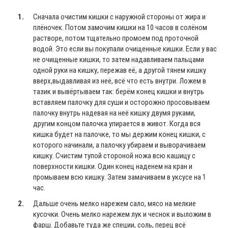
Сначала очистим кишки с наружной стороны от жира и
плёночек. Потом замочим кишки на 10 часов в солёном
растворе, потом тщательно промоем под проточной
водой. Это если вы покупали очищенные кишки. Если у вас
не очищенные кишки, то затем надавливаем пальцами
одной руки на кишку, пережав её, а другой тянем кишку
вверх,выдавливая из неё, всё что есть внутри. Ложем в
тазик и вывёртываем так: берём конец кишки и внутрь
вставляем палочку для суши и осторожно просовываем
палочку внутрь надевая на неё кишку двумя руками,
другим концом палочка упирается в живот. Когда вся
кишка будет на палочке, то мы держим конец кишки, с
которого начинали, а палочку убираем и выворачиваем
кишку. Счистим тупой стороной ножа всю кашицу с
поверхности кишки. Один конец наденем на кран и
промываем всю кишку. Затем замачиваем в уксусе на 1
час.
Дальше очень мелко нарежем сало, мясо на мелкие
кусочки. Очень мелко нарежем лук и чеснок и выложим в
фарш. Добавьте туда же специи, соль, перец всё