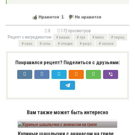
Нравится
1
Не нравится
0
172 просмотров
Рецепт с ингредиентом:
кишки
лук
мясо
перец
сало
соль
специи
уксус
чеснок
Понравился рецепт? Поделиться с друзьями:
Вам также может быть интересно
Куриные шашлычки с ананасом на гриле