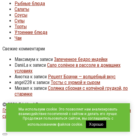
Рыбные блюда
Салаты
Соусы
Супы
Торты
Утренние блюда
Чаи
Свежие комментарии
Максимум
к записи
Запеченное бедро индейки
DaniiLa
к записи
Сало солёное в рассоле в домашних
условиях
Анютка
к записи
Рецепт Брауни — волшебный вкус
angel228
к записи
Тосты с хурмой и сыром
Михаил
к записи
Солянка сборная с копчёной грудкой, по
старинке
© 2026 EdaUm | Вкусно и доступно, из простых продуктов
Мы используем cookie. Это позволяет нам анализировать
Главная страница
|
О нас - Политика конфиденциальности
|
Карта
взаимодействие посетителей с сайтом и делать его лучше.
сайта
Продолжая пользоваться сайтом, вы соглашаетесь с
использованием файлов cookie.
Хорошо