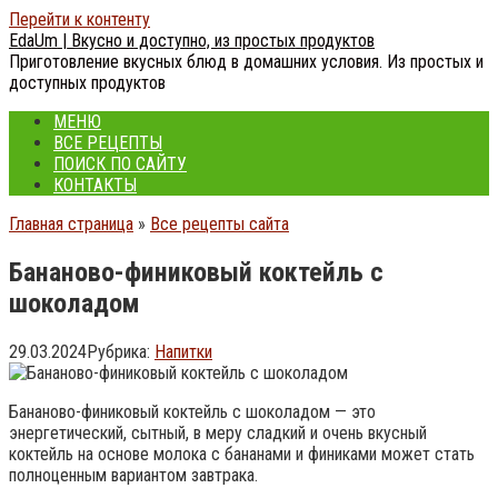
Перейти к контенту
EdaUm | Вкусно и доступно, из простых продуктов
Приготовление вкусных блюд в домашних условия. Из простых и
доступных продуктов
МЕНЮ
ВСЕ РЕЦЕПТЫ
ПОИСК ПО САЙТУ
КОНТАКТЫ
Главная страница
»
Все рецепты сайта
Бананово-финиковый коктейль с
шоколадом
29.03.2024
Рубрика:
Напитки
Бананово-финиковый коктейль с шоколадом — это
энергетический, сытный, в меру сладкий и очень вкусный
коктейль на основе молока с бананами и финиками может стать
полноценным вариантом завтрака.