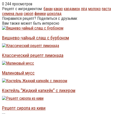
0
244 просмотров
Рецепт с ингредиентом:
банан
какао
кардамон
лёд
молоко
паста
семена льна
сироп
финики
шоколад
Понравился рецепт? Поделиться с друзьями:
Вам также может быть интересно
Вишнево-чайный слаш с бурбоном
Классический рецепт лимонада
Малиновый мусс
Коктейль “Жидкий капкейк” с ликером
Рецепт сиропа из киви